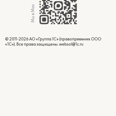
Мы в Max
© 2011-2026 АО «Группа 1С» (правопреемник ООО
«1С»). Все права защищены.
websol@1c.ru