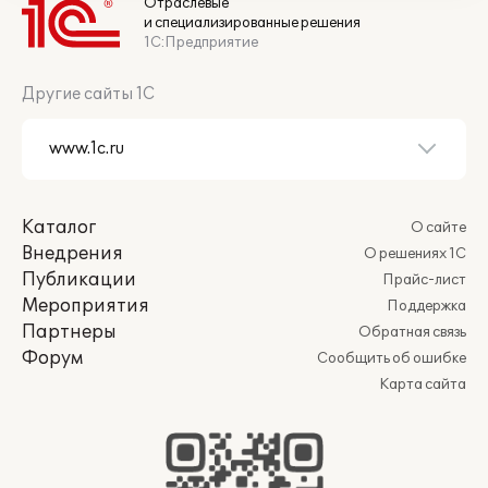
Отраслевые
и специализированные решения
1С:Предприятие
Другие сайты 1С
Каталог
О сайте
Внедрения
О решениях 1С
Публикации
Прайс-лист
Мероприятия
Поддержка
Партнеры
Обратная связь
Форум
Сообщить об ошибке
Карта сайта