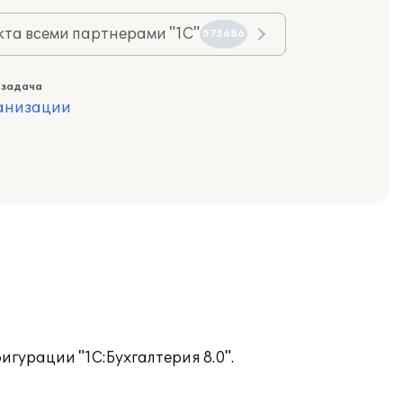
та всеми партнерами "1С"
575686
 задача
ганизации
гурации "1С:Бухгалтерия 8.0".