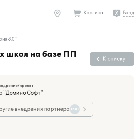
Корзина
Вход
ия 8.0"
х школ на базе ПП
К списку
недрение/проект
р "Домино Софт"
ругие внедрения партнера
1501