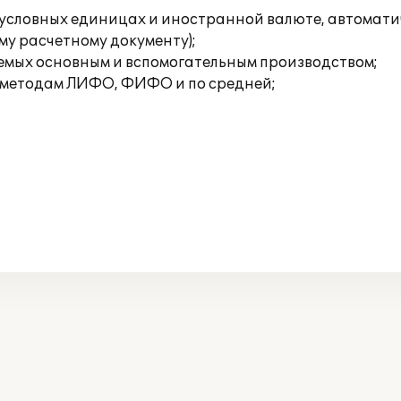
х, условных единицах и иностранной валюте, автомат
му расчетному документу);
аемых основным и вспомогательным производством;
о методам ЛИФО, ФИФО и по средней;