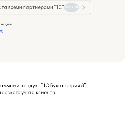
та всеми партнерами "1С"
575930
 задача
ес
аммный продукт "1С:Бухгалтерия 8".
ерского учёта клиента: