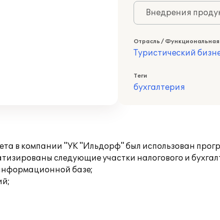
Внедрения продук
Отрасль / Функциональная
Туристический бизн
Теги
бухгалтерия
ета в компании "УК "Ильдорф" был использован прогр
изированы следующие участки налогового и бухгалт
 информационной базе;
ий;