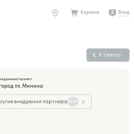
Корзина
Вход
К списку
недрение/проект
город пл. Минина
ругие внедрения партнера
2934