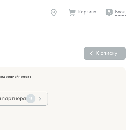
Корзина
Вход
К списку
недрение/проект
я партнера
11