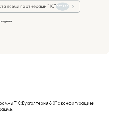
та всеми партнерами "1С"
575930
 задача
раммы "1С:Бухгалтерия 8.0" с конфигурацией
рамме.