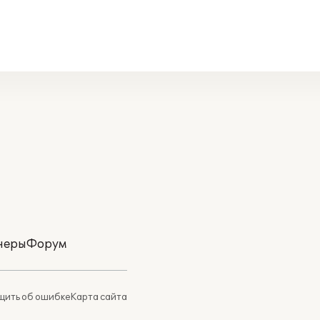
неры
Форум
ить об ошибке
Карта сайта