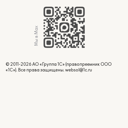
Мы в Max
© 2011-2026 АО «Группа 1С» (правопреемник ООО
«1С»). Все права защищены.
websol@1c.ru