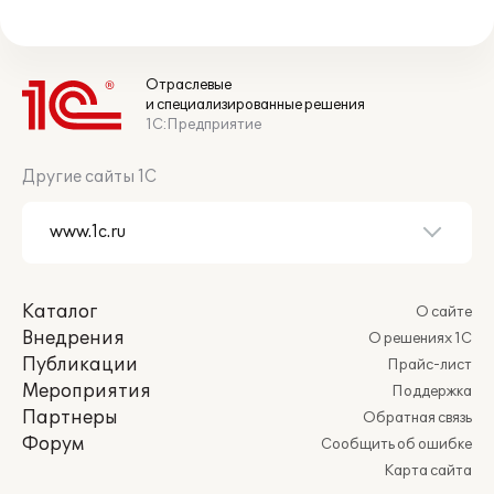
Отраслевые
и специализированные решения
1С:Предприятие
Другие сайты 1С
Каталог
О сайте
Внедрения
О решениях 1С
Публикации
Прайс-лист
Мероприятия
Поддержка
Партнеры
Обратная связь
Форум
Сообщить об ошибке
Карта сайта