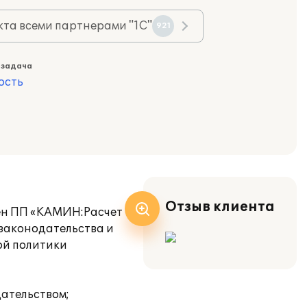
та всеми партнерами "1С"
921
 задача
ость
Отзыв клиента
рен ПП «КАМИН:Расчет
 законодательства и
ой политики
дательством;