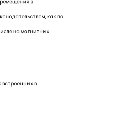
еремещения в
конодательством, как по
числе на магнитных
к встроенных в