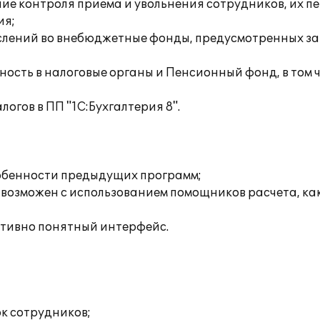
ние контроля приема и увольнения сотрудников, их п
ия;
числений во внебюджетные фонды, предусмотренных за
тность в налоговые органы и Пенсионный фонд, в том 
логов в ПП "1С:Бухгалтерия 8".
обенности предыдущих программ;
 возможен с использованием помощников расчета, ка
уитивно понятный интерфейс.
ок сотрудников;