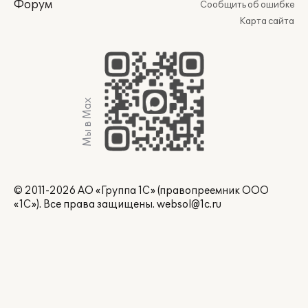
Форум
Сообщить об ошибке
Карта сайта
Мы в Max
© 2011-2026 АО «Группа 1С» (правопреемник ООО
«1С»). Все права защищены.
websol@1c.ru