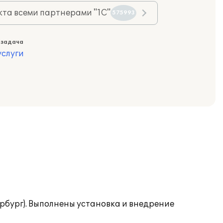
та всеми партнерами "1С"
575993
 задача
слуги
рбург). Выполнены установка и внедрение