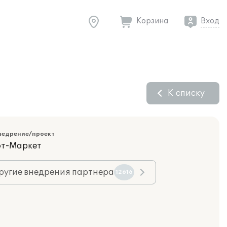
Корзина
Вход
К списку
недрение/проект
фт-Маркет
ругие внедрения партнера
12616