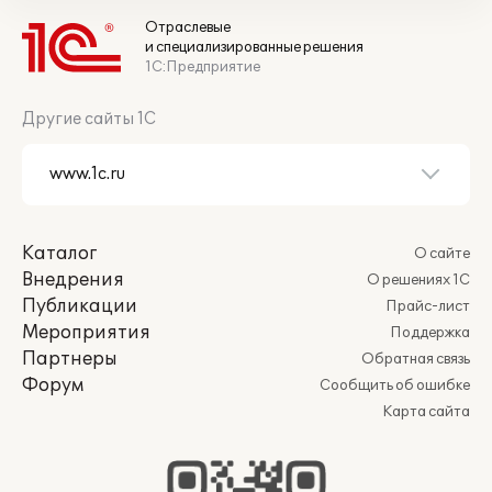
Отраслевые
и специализированные решения
1С:Предприятие
Другие сайты 1С
Каталог
О сайте
Внедрения
О решениях 1С
Публикации
Прайс-лист
Мероприятия
Поддержка
Партнеры
Обратная связь
Форум
Сообщить об ошибке
Карта сайта