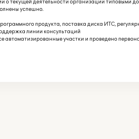
ии о текущей деятельности организации типовыми д
олнены успешно.
рограммного продукта, поставка диска ИТС, регуляр
поддержка линии консультаций
се автоматизированные участки и проведено первон