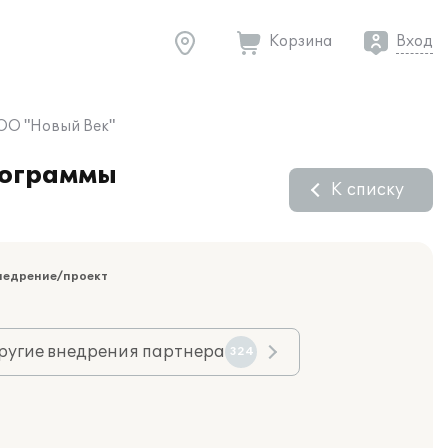
Корзина
Вход
ООО "Новый Век"
рограммы
К списку
недрение/проект
ругие внедрения партнера
324