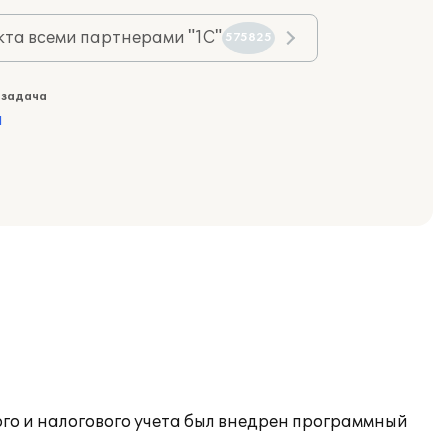
та всеми партнерами "1С"
575825
 задача
а
го и налогового учета был внедрен программный