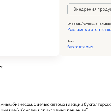
Внедрения продук
Отрасль / Функциональная
Рекламные агентств
Теги
бухгалтерия
и:
ным бизнесом, с целью автоматизации бухгалтерско
приятие 8. Комплект прикладных решений".