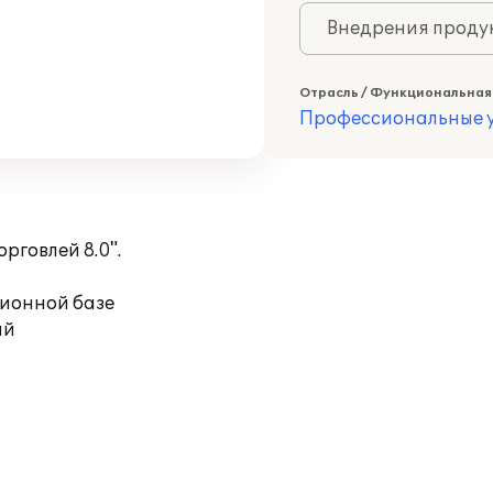
Внедрения продук
Отрасль / Функциональная
Профессиональные у
рговлей 8.0".
ционной базе
ий