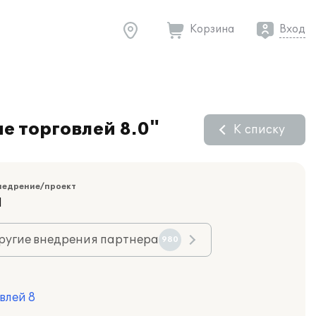
Корзина
Вход
е торговлей 8.0"
К списку
недрение/проект
Я
ругие внедрения партнера
980
влей 8