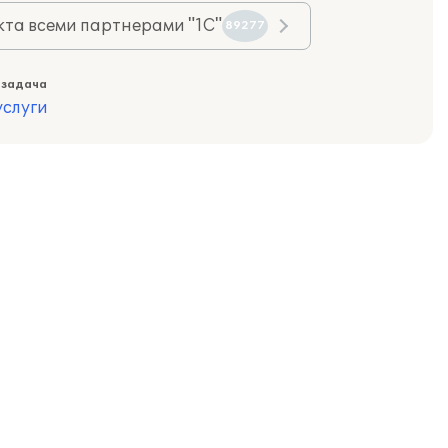
та всеми партнерами "1С"
89277
 задача
слуги