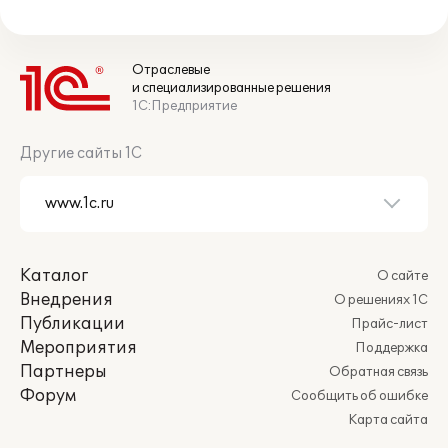
Отраслевые
и специализированные решения
1С:Предприятие
Другие сайты 1С
Каталог
О сайте
Внедрения
О решениях 1С
Публикации
Прайс-лист
Мероприятия
Поддержка
Партнеры
Обратная связь
Форум
Сообщить об ошибке
Карта сайта