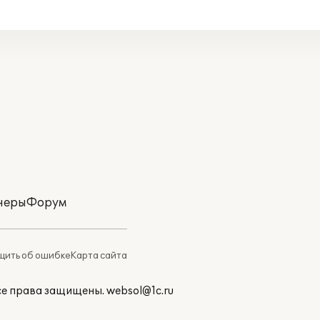
неры
Форум
ить об ошибке
Карта сайта
Все права защищены.
websol@1c.ru