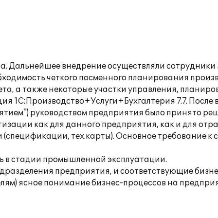
а. Дальнейшее внедрение осуществляли сотрудники 
ходимость четкого посменного планирования произво
ета, а также некоторые участки управления, планиро
ия 1С:Производство+Услуги+Бухгалтерия 7.7. После
тием") руководством предприятия было принято реше
изации как для данного предприятия, как и для отра
спецификации, тех.карты). Основное требование к с
сь в стадии промышленной эксплуатации.
разделения предприятия, и соответствующие бизне
ям) ясное понимание бизнес-процессов на предприят