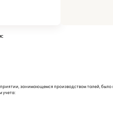
и:
едприятии, занимающемся производством талей, был
 учета: