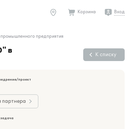
Корзина
Вход
е промышленного предприятия
" в
К списку
недрение/проект
я партнера
 задача