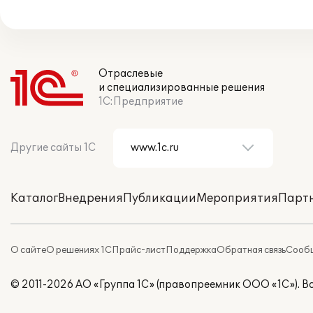
Отраслевые
и специализированные решения
1С:Предприятие
Другие сайты 1С
Каталог
Внедрения
Публикации
Мероприятия
Парт
О сайте
О решениях 1С
Прайс-лист
Поддержка
Обратная связь
Сообщ
© 2011-2026 АО «Группа 1С» (правопреемник ООО «1С»). 