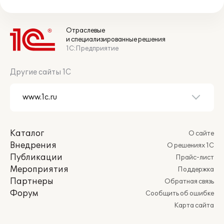
Отраслевые
и специализированные решения
1С:Предприятие
Другие сайты 1С
Каталог
О сайте
Внедрения
О решениях 1С
Публикации
Прайс-лист
Мероприятия
Поддержка
Партнеры
Обратная связь
Форум
Сообщить об ошибке
Карта сайта