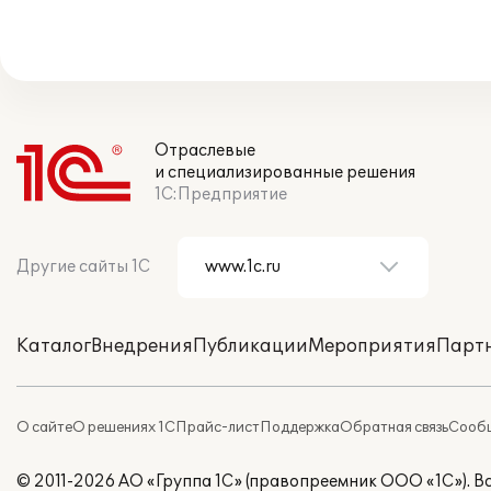
Отраслевые
и специализированные решения
1С:Предприятие
Другие сайты 1С
Каталог
Внедрения
Публикации
Мероприятия
Парт
О сайте
О решениях 1С
Прайс-лист
Поддержка
Обратная связь
Сообщ
© 2011-2026 АО «Группа 1С» (правопреемник ООО «1С»). 