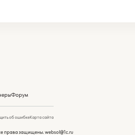
неры
Форум
ить об ошибке
Карта сайта
Все права защищены.
websol@1c.ru