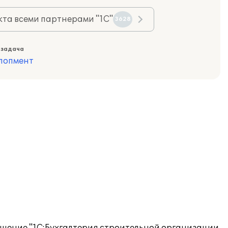
та всеми партнерами "1С"
3628
 задача
лопмент