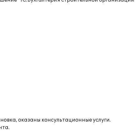
ешение "1С:Бухгалтерия строительной организации
новка, оказаны консультационные услуги.
нта.