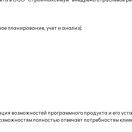
учета в ООО "СтройМаксимум" внедрено отраслевое р
е планирование, учет и анализ);
ия возможностей программного продукта и его уста
зможностям полностью отвечает потребностям клие