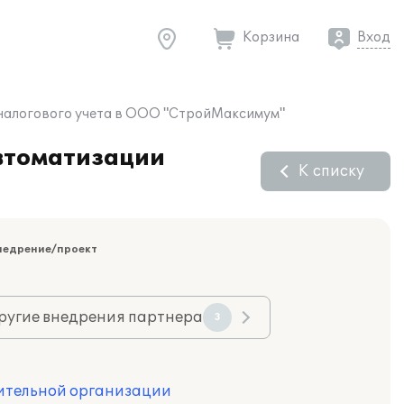
Корзина
Вход
и налогового учета в ООО "СтройМаксимум"
автоматизации
К списку
недрение/проект
ругие внедрения партнера
3
оительной организации