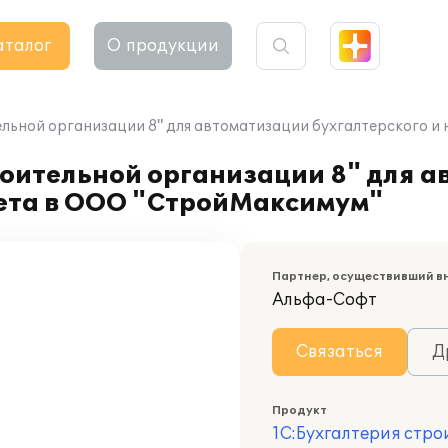
аталог
О продукции
ельной организации 8" для автоматизации бухгалтерского 
роительной организации 8" для 
чета в ООО "СтройМаксимум"
Партнер, осуществивший в
Альфа-Софт
Связаться
Д
Продукт
1С:Бухгалтерия стр