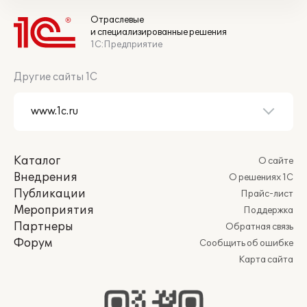
Отраслевые
и специализированные решения
1С:Предприятие
Другие сайты 1С
Каталог
О сайте
Внедрения
О решениях 1С
Публикации
Прайс-лист
Мероприятия
Поддержка
Партнеры
Обратная связь
Форум
Сообщить об ошибке
Карта сайта