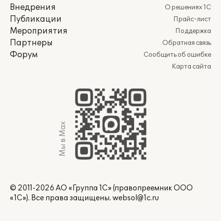
Внедрения
О решениях 1С
Публикации
Прайс-лист
Мероприятия
Поддержка
Партнеры
Обратная связь
Форум
Сообщить об ошибке
Карта сайта
Мы в Max
© 2011-2026 АО «Группа 1С» (правопреемник ООО
«1С»). Все права защищены.
websol@1c.ru