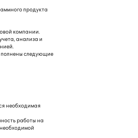
раммного продукта
говой компании.
учета, анализа и
нией.
выполнены следующие
вся необходимая
вность работы на
я необходимой