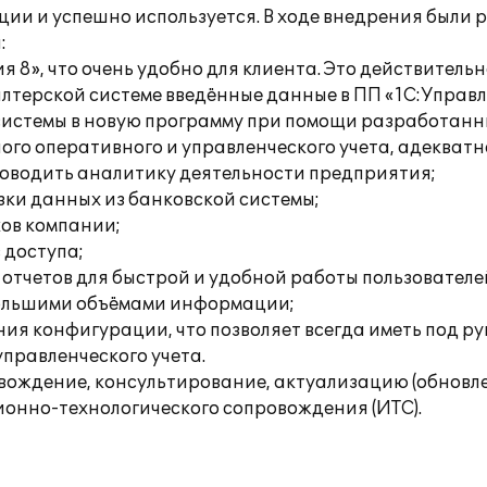
ции и успешно используется. В ходе внедрения были 
:
я 8», что очень удобно для клиента. Это действитель
алтерской системе введённые данные в ПП «1С:Управл
 системы в новую программу при помощи разработанн
ного оперативного и управленческого учета, адеква
оводить аналитику деятельности предприятия;
зки данных из банковской системы;
ков компании;
 доступа;
отчетов для быстрой и удобной работы пользователе
 большими объёмами информации;
ия конфигурации, что позволяет всегда иметь под р
правленческого учета.
ождение, консультирование, актуализацию (обновле
онно-технологического сопровождения (ИТС).