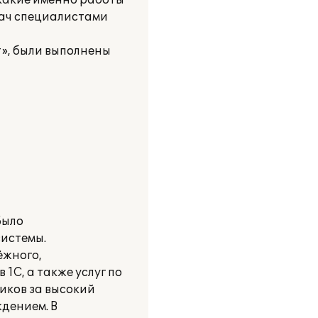
 какие именно работы
дач специалистами
», были выполнены
Было
истемы.
ёжного,
С, а также услуг по
иков за высокий
дением. В