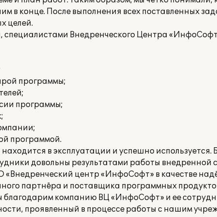
ме и план работ. Таким образом, мы чётко понимали,
чим в конце. После выполнения всех поставленных за
х целей.
а, специалистами Внедренческого Центра «ИнфоСофт
;
тарой программы;
телей;
рсии программы;
;
омпании;
ой программой.
находится в эксплуатации и успешно используется. 
рудники довольны результатами работы внедренной с
 «Внедренческий центр «ИнфоСофт» в качестве над
ого партнёра и поставщика программных продуктов 1
Мы благодарим компанию ВЦ «ИнфоСофт» и ее сотрудн
ости, проявленный в процессе работы с нашим учреж