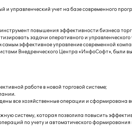
й и управленческий учет на базе современного прог
й инструмент повышения эффективности бизнеса тор
тизировать задачи оперативного и управленческого 
м самым эффективное управление современной компа
листами Внедренческого Центра «ИнфоСофт», были 
ективной работе в новой торговой системе;
пании.
едены все хозяйственные операции и сформирована 
ежную систему, которая позволила повысить эффекти
 операций по учету и автоматического формировани