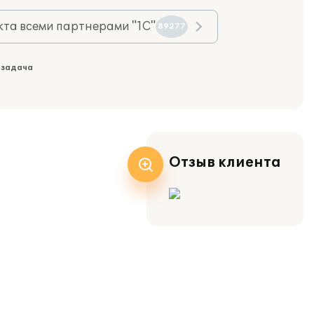
та всеми партнерами "1С"
89277
 задача
Отзыв клиента