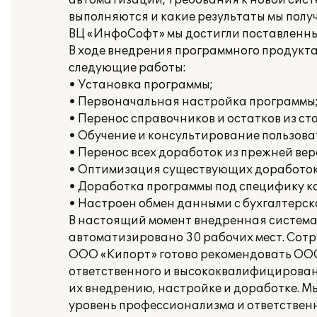
автоматизации, требования к новой систе
выполняются и какие результаты мы полу
ВЦ «ИнфоСофт» мы достигли поставленны
В ходе внедрения программного продукт
следующие работы:
• Установка программы;
• Первоначальная настройка программы
• Перенос справочников и остатков из с
• Обучение и консультирование пользова
• Перенос всех доработок из прежней ве
• Оптимизация существующих доработок
• Доработка программы под специфику к
• Настроен обмен данными с бухгалтерск
В настоящий момент внедренная система 
автоматизировано 30 рабочих мест. Сот
ООО «Кипорт» готово рекомендовать ООО
ответственного и высококвалифицированн
их внедрению, настройке и доработке. 
уровень профессионализма и ответственн