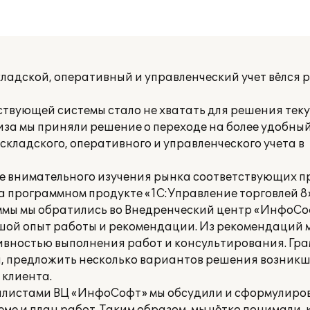
кладской, оперативный и управленческий учет вёлся 
ствующей системы стало не хватать для решения тек
иза мы приняли решение о переходе на более удобный
кладского, оперативного и управленческого учета в
ле внимательного изучения рынка соответствующих 
 программном продукте «1С:Управление торговлей 8»
ммы мы обратились во Внедренческий центр «ИнфоС
ой опыт работы и рекомендации. Из рекомендаций м
вностью выполнения работ и консультирования. Гр
й, предложить несколько вариантов решения возникш
клиента.
иалистами ВЦ «ИнфоСофт» мы обсудили и сформулиров