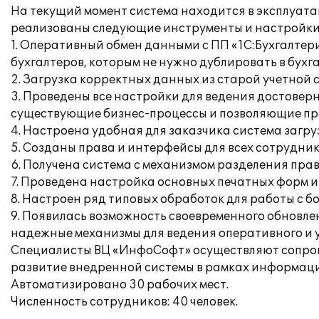
На текущий момент система находится в эксплуата
реализованы следующие инструменты и настройки
1. Оперативный обмен данными с ПП «1С:Бухгалтери
бухгалтеров, которым не нужно дублировать в бухг
2. Загрузка корректных данных из старой учетной
3. Проведены все настройки для ведения достовер
существующие бизнес-процессы и позволяющие пр
4. Настроена удобная для заказчика система загру
5. Созданы права и интерфейсы для всех сотрудни
6. Получена система с механизмом разделения прав
7. Проведена настройка основных печатных форм и 
8. Настроен ряд типовых обработок для работы с
9. Появилась возможность своевременного обновлен
надежные механизмы для ведения оперативного и у
Специалисты ВЦ «ИнфоСофт» осуществляют сопров
развитие внедренной системы в рамках информаци
Автоматизировано 30 рабочих мест.
Численность сотрудников: 40 человек.