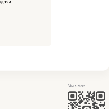
адачи
Мы в Max