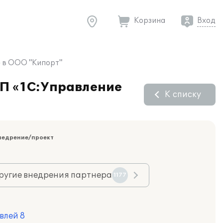
Корзина
Вход
» в ООО "Кипорт"
ПП «1С:Управление
К списку
недрение/проект
ругие внедрения партнера
1177
влей 8