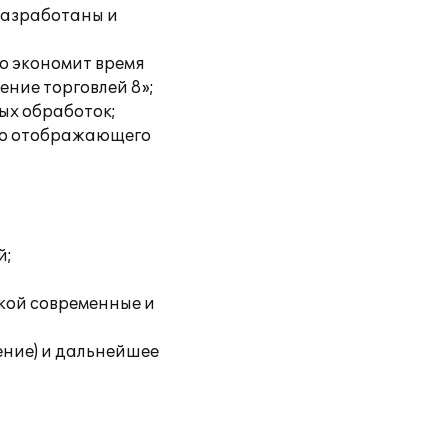
разработаны и
но экономит время
ение торговлей 8»;
ых обработок;
тно отображающего
й;
укой современные и
ние) и дальнейшее