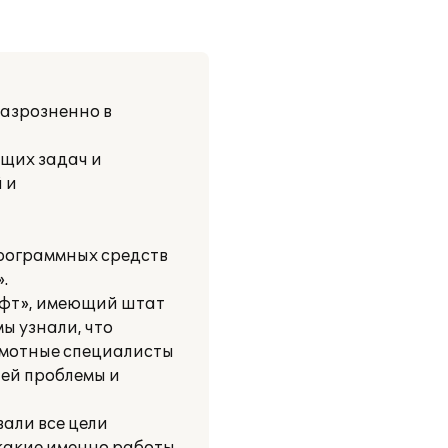
разрозненно в
ущих задач и
 и
программных средств
.
офт», имеющий штат
ы узнали, что
амотные специалисты
ей проблемы и
али все цели