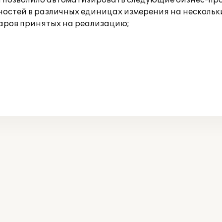
 позволило автоматизировать следующие бизнес-пр
остей в различных единицах измерения на нескольк
варов принятых на реализацию;