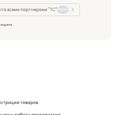
та всеми партнерами "1С"
89283
 задача
истрации товаров.