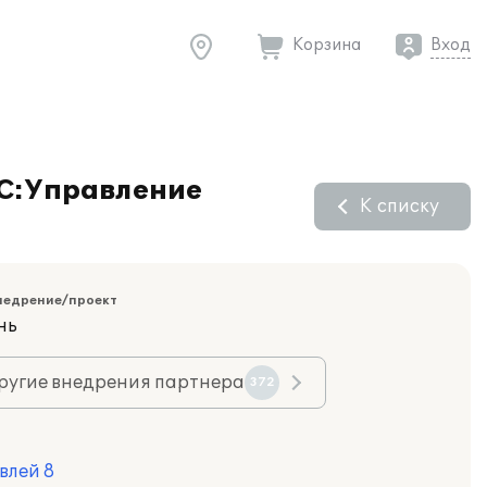
Корзина
Вход
1С:Управление
К списку
недрение/проект
нь
ругие внедрения партнера
372
влей 8