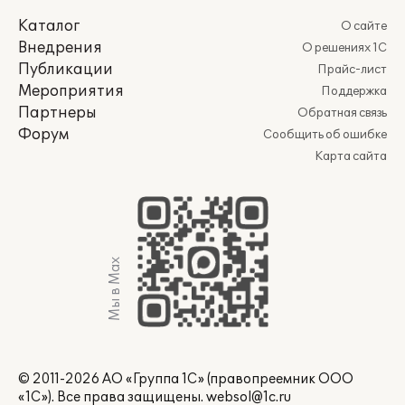
Каталог
О сайте
Внедрения
О решениях 1С
Публикации
Прайс-лист
Мероприятия
Поддержка
Партнеры
Обратная связь
Форум
Сообщить об ошибке
Карта сайта
Мы в Max
© 2011-2026 АО «Группа 1С» (правопреемник ООО
«1С»). Все права защищены.
websol@1c.ru