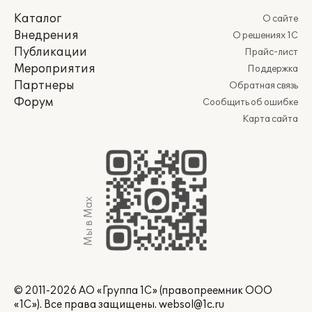
Каталог
О сайте
Внедрения
О решениях 1С
Публикации
Прайс-лист
Мероприятия
Поддержка
Партнеры
Обратная связь
Форум
Сообщить об ошибке
Карта сайта
Мы в Max
© 2011-2026 АО «Группа 1С» (правопреемник ООО
«1С»). Все права защищены.
websol@1c.ru