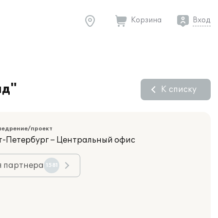
Корзина
Вход
ад"
К списку
недрение/проект
кт-Петербург – Центральный офис
я партнера
1581