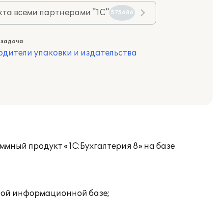
та всеми партнерами "1С"
575686
 задача
одители упаковки и издательства
мный продукт «1С:Бухгалтерия 8» на базе
дной информационной базе;