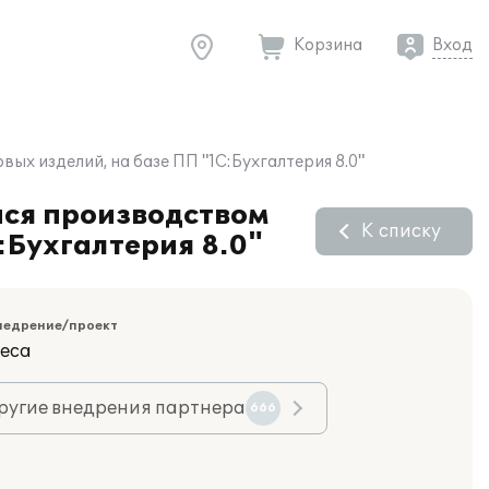
Корзина
Вход
х изделий, на базе ПП "1С:Бухгалтерия 8.0"
йся производством
К списку
:Бухгалтерия 8.0"
недрение/проект
еса
ругие внедрения партнера
666