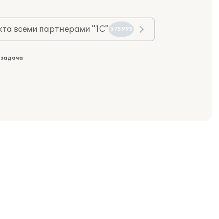
та всеми партнерами "1С"
575993
 задача