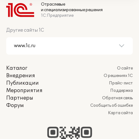
Отраслевые
и специализированные решения
1С:Предприятие
Другие сайты 1С
Каталог
О сайте
Внедрения
О решениях 1С
Публикации
Прайс-лист
Мероприятия
Поддержка
Партнеры
Обратная связь
Форум
Сообщить об ошибке
Карта сайта