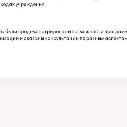
сходах учреждения,
ьф» были продемонстрированы возможности програм
изации и оказаны консультации по разным аспектам 