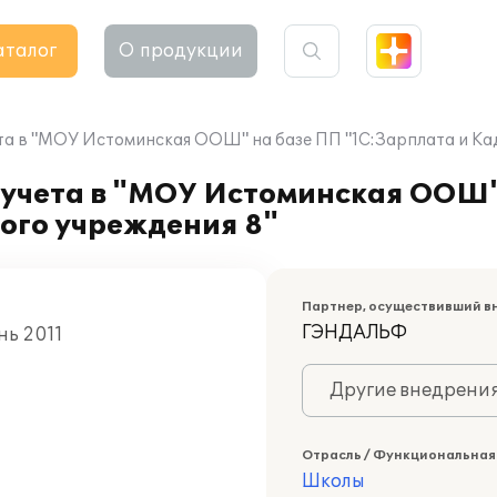
аталог
О продукции
та в "МОУ Истоминская ООШ" на базе ПП "1С:Зарплата и К
 учета в "МОУ Истоминская ООШ"
ого учреждения 8"
Партнер, осуществивший в
ГЭНДАЛЬФ
нь 2011
Другие внедрени
Отрасль / Функциональная
Школы