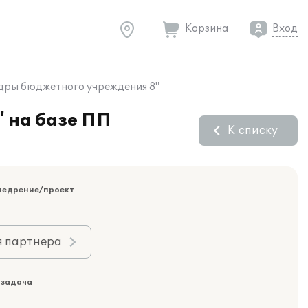
Корзина
Вход
адры бюджетного учреждения 8"
 на базе ПП
К списку
недрение/проект
я партнера
 задача