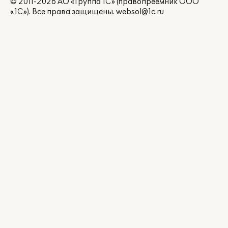
© 2011-2026 АО «Группа 1С» (правопреемник ООО
«1С»). Все права защищены.
websol@1c.ru