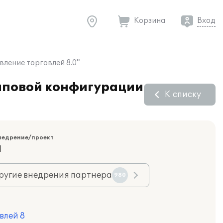
Корзина
Вход
ление торговлей 8.0"
иповой конфигурации
К списку
недрение/проект
Я
ругие внедрения партнера
980
влей 8