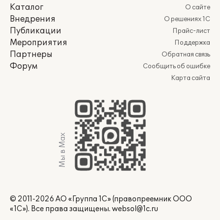
Каталог
О сайте
Внедрения
О решениях 1С
Публикации
Прайс-лист
Мероприятия
Поддержка
Партнеры
Обратная связь
Форум
Сообщить об ошибке
Карта сайта
Мы в Max
© 2011-2026 АО «Группа 1С» (правопреемник ООО
«1С»). Все права защищены.
websol@1c.ru