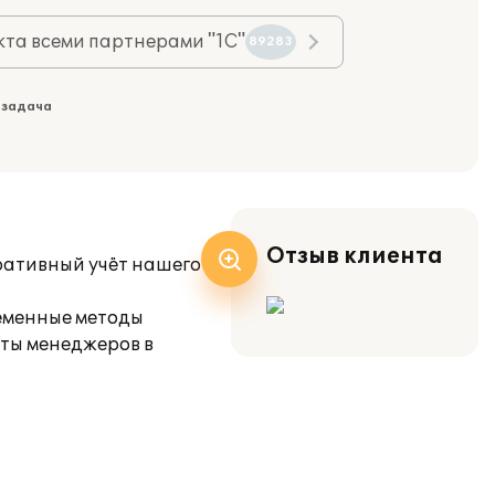
та всеми партнерами "1С"
89283
 задача
Отзыв клиента
ративный учёт нашего
еменные методы
оты менеджеров в