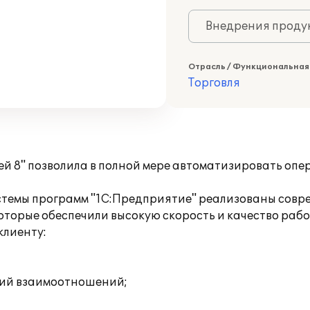
Внедрения продук
Отрасль / Функциональная
Торговля
й 8" позволила в полной мере автоматизировать опе
стемы программ "1С:Предприятие" реализованы совр
оторые обеспечили высокую скорость и качество раб
клиенту:
рий взаимоотношений;