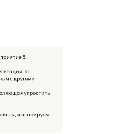
приятие 8.
льтаций: по
ным с другими
зволяющая упростить
листы, и планируем