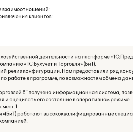
ям взаимоотношений;
ривлечения клиентов;
 хозяйственной деятельности на платформе «1С:Пред
мпанию «1С:Бухучет и Торговля» (БиТ).
ий релиз конфигурации. Нам предоставили ряд консу
 по работе в программе, по возможностям обмена дан
торговлей 8" получена информационная система, по
я и оцецивать его состояние в оперативном режиме.
 мест:1
овля»(БиТ) работают высококвалифицированные специа
 компанией.