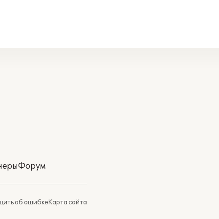
неры
Форум
ить об ошибке
Карта сайта