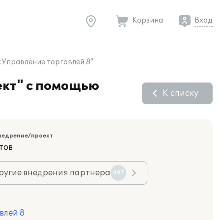
Корзина
Вход
:Управление торговлей 8"
ект" с помощью
К списку
недрение/проект
тов
ругие внедрения партнера
497
влей 8