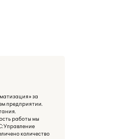
оматизация» за
ем предприятии.
тания.
ость работы мы
С:Управление
еличено количество