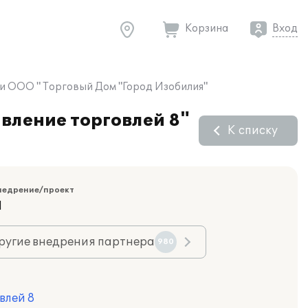
Корзина
Вход
ии ООО " Торговый Дом "Город Изобилия"
вление торговлей 8"
К списку
недрение/проект
Я
ругие внедрения партнера
980
влей 8