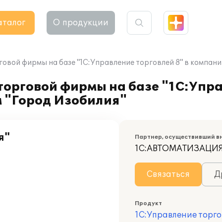
аталог
О продукции
овой фирмы на базе "1С:Управление торговлей 8" в компан
орговой фирмы на базе "1С:Упра
м "Город Изобилия"
я"
Партнер, осуществивший в
1С:АВТОМАТИЗАЦИ
Связаться
Д
Продукт
1С:Управление торго