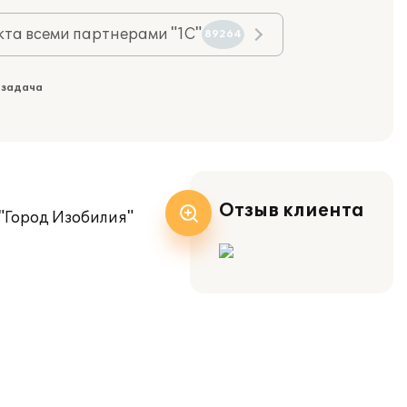
та всеми партнерами "1С"
89264
 задача
Отзыв клиента
 "Город Изобилия"