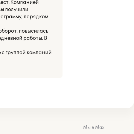
мест. Компанией
мы получили
рограмму, порядком
.
оборот, повысилась
едневной работы. В
 с группой компаний
Мы в Max