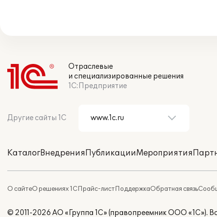
Отраслевые
и специализированные решения
1С:Предприятие
Другие сайты 1С
Каталог
Внедрения
Публикации
Мероприятия
Парт
О сайте
О решениях 1С
Прайс-лист
Поддержка
Обратная связь
Сообщ
© 2011-2026 АО «Группа 1С» (правопреемник ООО «1С»). 