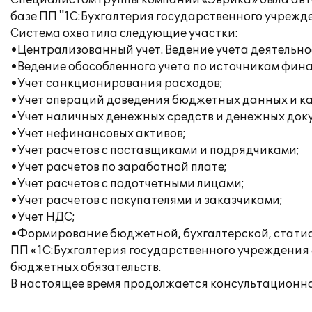
Специалистом Группы компаний «Эврика» была авт
базе ПП "1С:Бухгалтерия государственного учрежде
Система охватила следующие участки:
•Централизованный учет. Ведение учета деятельн
•Ведение обособленного учета по источникам фина
•Учет санкционирования расходов;
•Учет операций доведения бюджетных данных и ка
•Учет наличных денежных средств и денежных док
•Учет нефинансовых активов;
•Учет расчетов с поставщиками и подрядчиками;
•Учет расчетов по заработной плате;
•Учет расчетов с подотчетными лицами;
•Учет расчетов с покупателями и заказчиками;
•Учет НДС;
•Формирование бюджетной, бухгалтерской, статис
ПП «1С:Бухгалтерия государственного учреждения 
бюджетных обязательств.
В настоящее время продолжается консультационн