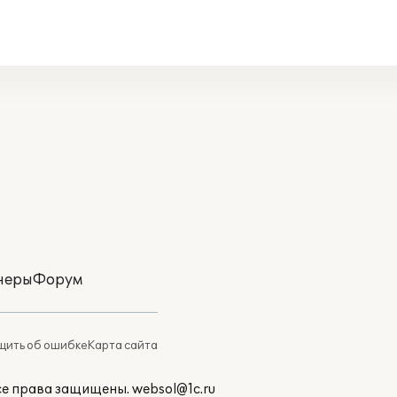
неры
Форум
ить об ошибке
Карта сайта
Все права защищены.
websol@1c.ru