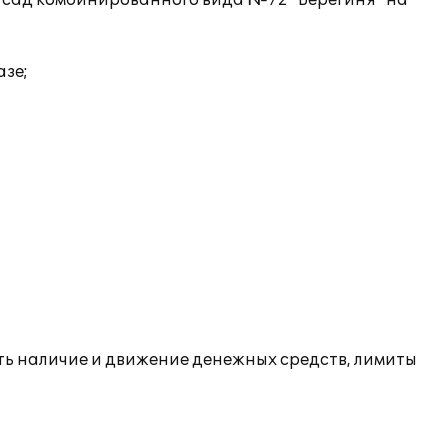
 сад комбинированного вида №72 "Берегиня" на
азе;
ть наличие и движение денежных средств, лимиты