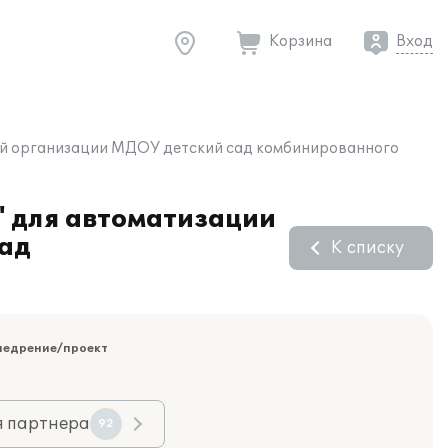
Корзина
Вход
ной организации МДОУ детский сад комбинированного
" для автоматизации
сад
К списку
недрение/проект
я партнера
92