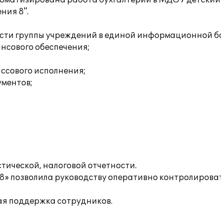
оматизирована работа бухгалтерии в МДОУ детский
ния 8".
ости группы учреждений в единой информационной б
нсового обеспечения;
ссового исполнения;
ументов;
тической, налоговой отчетности.
8» позволила руководству оперативно контролирова
ая поддержка сотрудников.