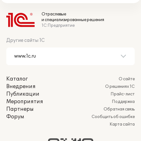
Отраслевые
и специализированные решения
1С:Предприятие
Другие сайты 1С
Каталог
О сайте
Внедрения
О решениях 1С
Публикации
Прайс-лист
Мероприятия
Поддержка
Партнеры
Обратная связь
Форум
Сообщить об ошибке
Карта сайта