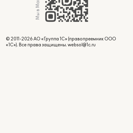
Мы в Max
© 2011-2026 АО «Группа 1С» (правопреемник ООО
«1С»). Все права защищены.
websol@1c.ru