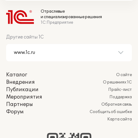
Отраслевые
и специализированные решения
1С:Предприятие
Другие сайты 1С
Каталог
О сайте
Внедрения
О решениях 1С
Публикации
Прайс-лист
Мероприятия
Поддержка
Партнеры
Обратная связь
Форум
Сообщить об ошибке
Карта сайта