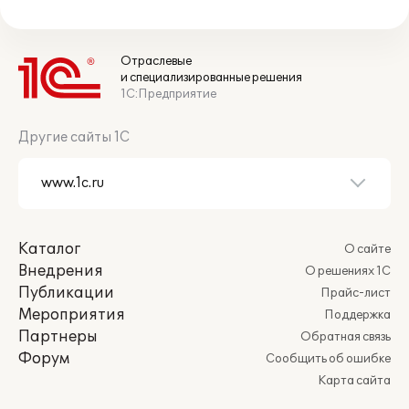
Отраслевые
и специализированные решения
1С:Предприятие
Другие сайты 1С
Каталог
О сайте
Внедрения
О решениях 1С
Публикации
Прайс-лист
Мероприятия
Поддержка
Партнеры
Обратная связь
Форум
Сообщить об ошибке
Карта сайта