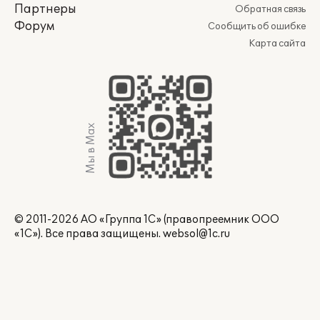
Партнеры
Обратная связь
Форум
Сообщить об ошибке
Карта сайта
Мы в Max
© 2011-2026 АО «Группа 1С» (правопреемник ООО
«1С»). Все права защищены.
websol@1c.ru