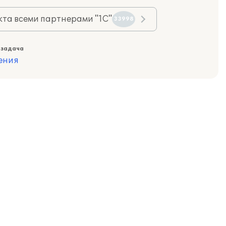
та всеми партнерами "1С"
33998
 задача
ения