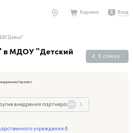
Корзина
Вход
АБВГДейка"
" в МДОУ "Детский
К списку
недрение/проект
ругие внедрения партнера
140
дарственного учреждения 8