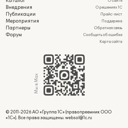
Каталог
О сайте
Внедрения
О решениях 1С
Публикации
Прайс-лист
Мероприятия
Поддержка
Партнеры
Обратная связь
Форум
Сообщить об ошибке
Карта сайта
Мы в Max
© 2011-2026 АО «Группа 1С» (правопреемник ООО
«1С»). Все права защищены.
websol@1c.ru