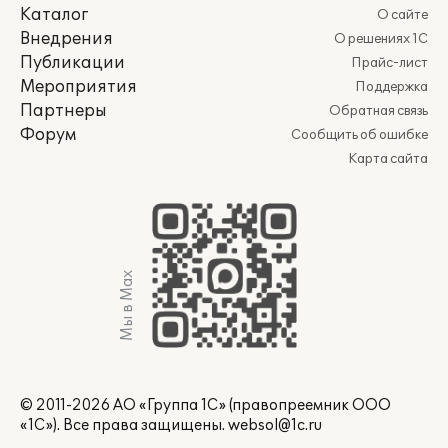
Каталог
О сайте
Внедрения
О решениях 1С
Публикации
Прайс-лист
Мероприятия
Поддержка
Партнеры
Обратная связь
Форум
Сообщить об ошибке
Карта сайта
Мы в Max
© 2011-2026 АО «Группа 1С» (правопреемник ООО
«1С»). Все права защищены.
websol@1c.ru