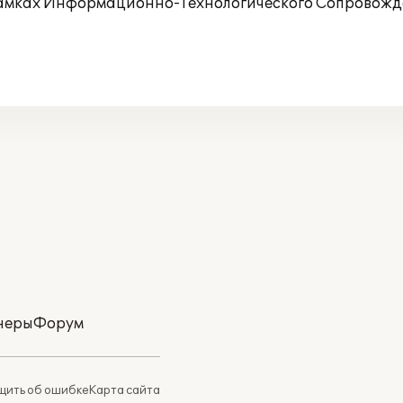
амках Информационно-Технологического Сопровожде
неры
Форум
ить об ошибке
Карта сайта