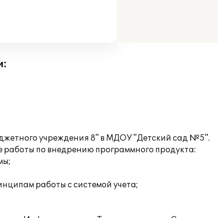
и:
джетного учреждения 8" в МДОУ "Детский сад №5".
 работы по внедрению программного продукта:
мы;
инципам работы с системой учета;