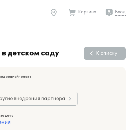
Корзина
Вход
в детском саду
К списку
недрение/проект
ругие внедрения партнера
 задача
ения