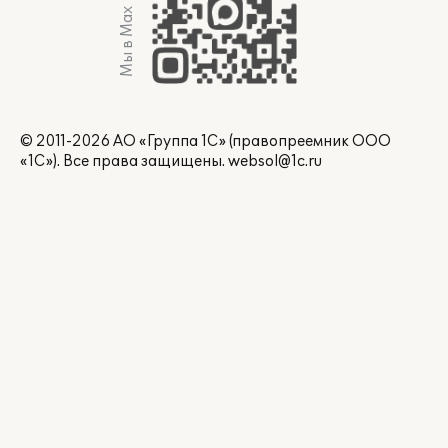
Мы в Max
© 2011-2026 АО «Группа 1С» (правопреемник ООО
«1С»). Все права защищены.
websol@1c.ru