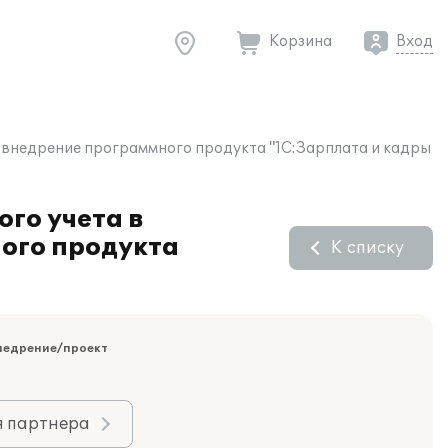
Корзина
Вход
 внедрение программного продукта "1С:Зарплата и кадры
го учета в
ого продукта
К списку
недрение/проект
я партнера