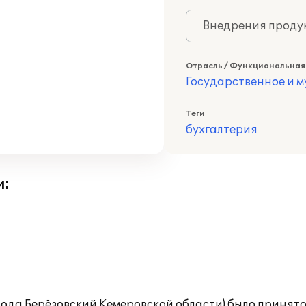
Внедрения продук
Отрасль / Функциональная
Государственное и 
Теги
бухгалтерия
и:
рода Берёзовский Кемеровской области) было принят