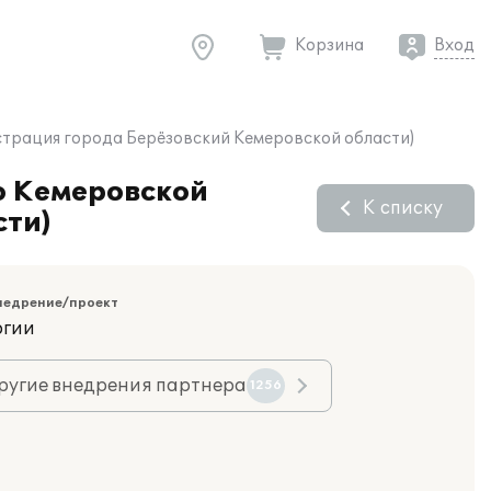
Корзина
Вход
страция города Берёзовский Кемеровской области)
о Кемеровской
К списку
сти)
недрение/проект
огии
ругие внедрения партнера
1256