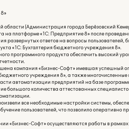
 8»
 области (Администрация города Берёзовский Кемер
та на платформе «1С: Предприятие 8» после проведе
я развернутых ответов на вопросы пользователей, 
кта «1С: Бухгалтерия бюджетного учреждения 8».
ного программного продукта обеспечить высокий ур
тчетности.
ашена компания «Бизнес-Софт» имевшая успешный о
 бюджетного учреждения 8», а также многочисленные
ласти автоматизации предприятий на базе программн
ие большого количества аттестованных специалисто
оматизации.
оизвели все необходимые настройки системы, обес
бучение пользователей, что позволило оперативно п
нии «Бизнес-Софт» осуществляются работы в рамках