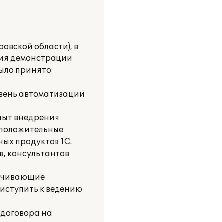
овской области), в
ния демонстрации
было принято
овень автоматизации
пыт внедрения
 положительные
ых продуктов 1С.
в, консультантов
печивающие
риступить к ведению
 договора на