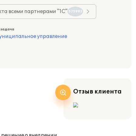
та всеми партнерами "1С"
575993
 задача
муниципальное управление
Отзыв клиента
о решение о внедрении