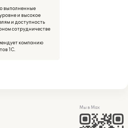
но выполненные
уровне и высокое
елям и доступность
орном сотрудничестве
омендует компанию
ов 1С.
Мы в Max