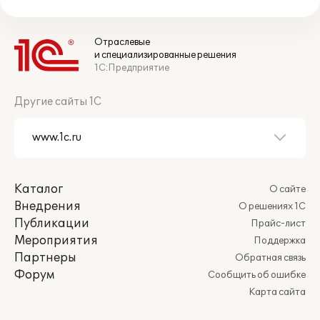
Отраслевые
и специализированные решения
1С:Предприятие
Другие сайты 1С
Каталог
О сайте
Внедрения
О решениях 1С
Публикации
Прайс-лист
Мероприятия
Поддержка
Партнеры
Обратная связь
Форум
Сообщить об ошибке
Карта сайта