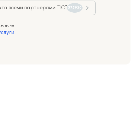
та всеми партнерами "1С"
575930
 задача
слуги