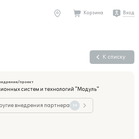
Корзина
Вход
К списку
недрение/проект
ионных систем и технологий "Модуль"
ругие внедрения партнера
36