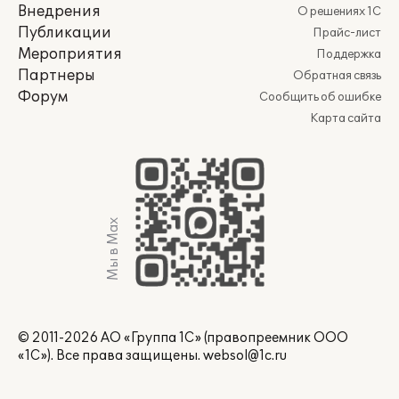
Внедрения
О решениях 1С
Публикации
Прайс-лист
Мероприятия
Поддержка
Партнеры
Обратная связь
Форум
Сообщить об ошибке
Карта сайта
Мы в Max
© 2011-2026 АО «Группа 1С» (правопреемник ООО
«1С»). Все права защищены.
websol@1c.ru