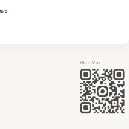
вка.
Мы в Max