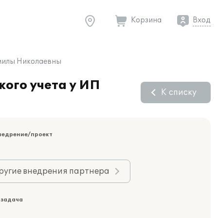
Корзина
Вход
дмилы Николаевны
ого учета у ИП
К списку
недрение/проект
ругие внедрения партнера
 задача