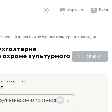
Корзина
Вход
рственной дирекции по охране культурного наследия.
Бухгалтерия
о охране культурного
К списку
недрение/проект
фт
ругие внедрения партнера
387