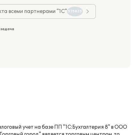
та всеми партнерами "1С"
575825
 задача
оговый учет на базе ПП "1С:Бухгалтерия 8" в ООО
Торговый город" является торговым центром, то