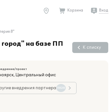
Корзина
Вход
терия 8"
 город" на базе ПП
К списку
недрение/проект
сноярск, Центральный офис
ругие внедрения партнера
5020