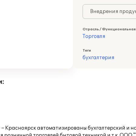
Внедрения продук
Отрасль / Функциональная
Торговля
Теги
бухгалтерия
и:
 – Красноярск автоматизированы бухгалтерский и нал
я розничной торговлей бытовой техникой и т.к. ООО "