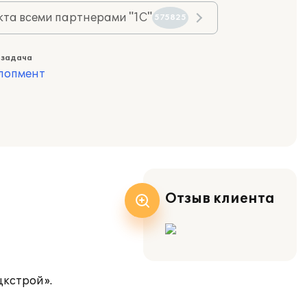
та всеми партнерами "1С"
575825
 задача
лопмент
Отзыв клиента
цкстрой».