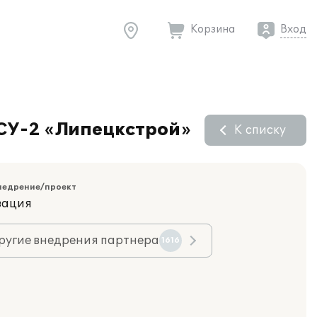
Корзина
Вход
РСУ-2 «Липецкстрой»
К списку
недрение/проект
зация
ругие внедрения партнера
1616