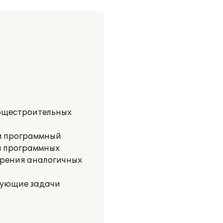
общестроительных
 и программный
а программных
едрения аналогичных
дующие задачи